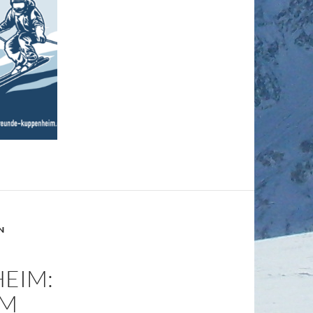
N
EIM:
UM