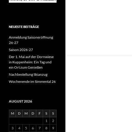
NEUESTE BEITRÄGE
Anmeldung Saisoneröffnung
26-27
Saison 2026-27
Der 1. Mai auf der Dornwiese
in Kuppenheim: Ein Tag und
ein Ort zum Genießen
Nachbestellung Skianzug
Wochenende im Simmental 26
AUGUST 2026
M
D
M
D
F
S
S
1
2
3
4
5
6
7
8
9