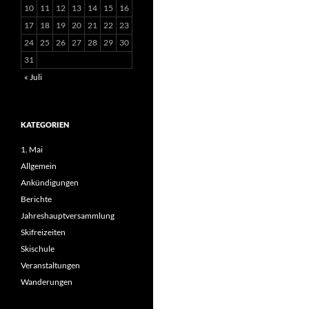
10
11
12
13
14
15
16
17
18
19
20
21
22
23
24
25
26
27
28
29
30
31
« Juli
KATEGORIEN
1. Mai
Allgemein
Ankündigungen
Berichte
Jahreshauptversammlung
Skifreizeiten
Skischule
Veranstaltungen
Wanderungen