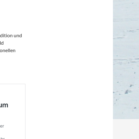
adition und
ld
onellen