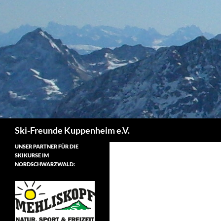
Zum
Inhalt
springen
Suchen
Ski-Freunde Kuppenheim e.V.
UNSER PARTNER FÜR DIE
SKIKURSE IM
NORDSCHWARZWALD: