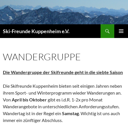
Zum
Inhalt
springen
Suchen
Ski-Freunde Kuppenheim e.V.
PRIMÄR
MENÜ
WANDERGRUPPE
Die Wandergruppe der Skifreunde geht in die siebte Saison
Die Skifreunde Kuppenheim bieten seit einigen Jahren neben
ihrem Sport- und Winterprogramm wieder Wanderungen an.
Von
April bis Oktober
gibt es i.d.R. 1-2x pro Monat
Wanderangebote in unterschiedlichen Anforderungsstufen.
Wandertag ist in der Regel ein
Samstag
. Wichtig ist uns auch
immer ein zünftiger Abschluss.