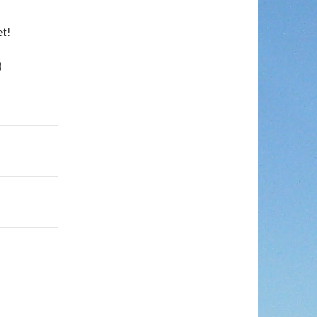
et!
)