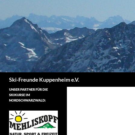
Zum
Inhalt
springen
Suchen
Ski-Freunde Kuppenheim e.V.
UNSER PARTNER FÜR DIE
SKIKURSE IM
NORDSCHWARZWALD: