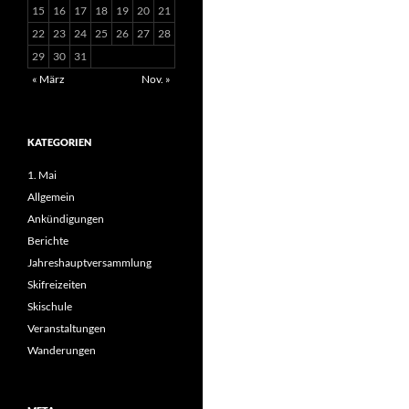
15
16
17
18
19
20
21
22
23
24
25
26
27
28
29
30
31
« März
Nov. »
KATEGORIEN
1. Mai
Allgemein
Ankündigungen
Berichte
Jahreshauptversammlung
Skifreizeiten
Skischule
Veranstaltungen
Wanderungen