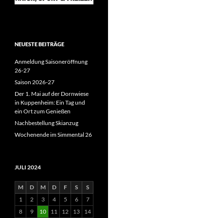
NEUESTE BEITRÄGE
Anmeldung Saisoneröffnung
26-27
Saison 2026-27
Der 1. Mai auf der Dornwiese
in Kuppenheim: Ein Tag und
ein Ort zum Genießen
Nachbestellung Skianzug
Wochenende im Simmental 26
JULI 2024
M
D
M
D
F
S
S
1
2
3
4
5
6
7
8
9
10
11
12
13
14