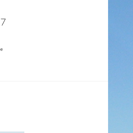
27
ie