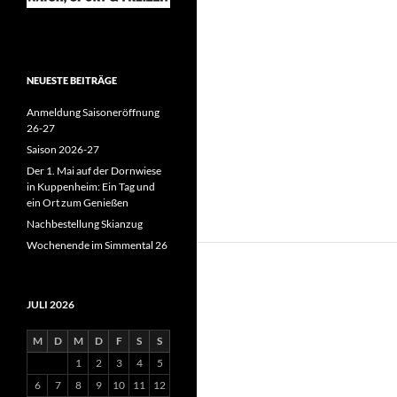
NEUESTE BEITRÄGE
Anmeldung Saisoneröffnung
26-27
Saison 2026-27
Der 1. Mai auf der Dornwiese
in Kuppenheim: Ein Tag und
ein Ort zum Genießen
Nachbestellung Skianzug
Wochenende im Simmental 26
JULI 2026
M
D
M
D
F
S
S
1
2
3
4
5
6
7
8
9
10
11
12