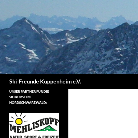
Zum
Inhalt
springen
Suchen
Ski-Freunde Kuppenheim e.V.
UNSER PARTNER FÜR DIE
SKIKURSE IM
NORDSCHWARZWALD: