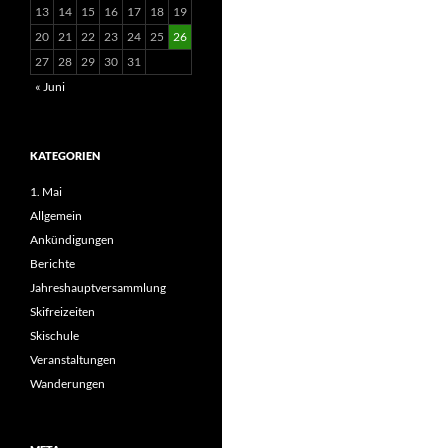
13
14
15
16
17
18
19
20
21
22
23
24
25
26
27
28
29
30
31
« Juni
KATEGORIEN
1. Mai
Allgemein
Ankündigungen
Berichte
Jahreshauptversammlung
Skifreizeiten
Skischule
Veranstaltungen
Wanderungen