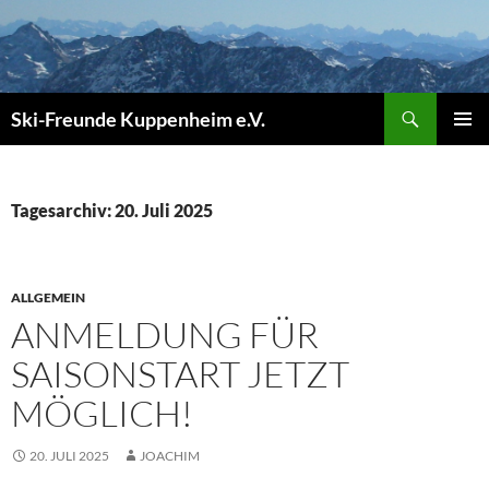
Zum
Inhalt
springen
Suchen
Ski-Freunde Kuppenheim e.V.
PRIMÄR
MENÜ
Tagesarchiv: 20. Juli 2025
ALLGEMEIN
ANMELDUNG FÜR
SAISONSTART JETZT
MÖGLICH!
20. JULI 2025
JOACHIM