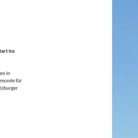
art ins
en in
freunde für
alzburger