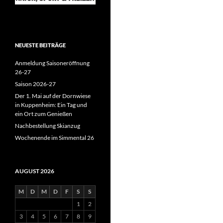
NEUESTE BEITRÄGE
Anmeldung Saisoneröffnung
26-27
Saison 2026-27
Der 1. Mai auf der Dornwiese
in Kuppenheim: Ein Tag und
ein Ort zum Genießen
Nachbestellung Skianzug
Wochenende im Simmental 26
AUGUST 2026
M
D
M
D
F
S
S
1
2
3
4
5
6
7
8
9