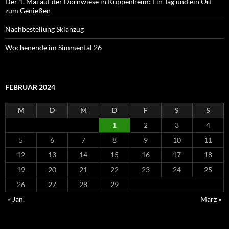
Der 1. Mai auf der Dornwiese in Kuppenheim: Ein Tag und ein Ort
zum Genießen
Nachbestellung Skianzug
Wochenende im Simmental 26
FEBRUAR 2024
M
D
M
D
F
S
S
1
2
3
4
5
6
7
8
9
10
11
12
13
14
15
16
17
18
19
20
21
22
23
24
25
26
27
28
29
« Jan.
März »