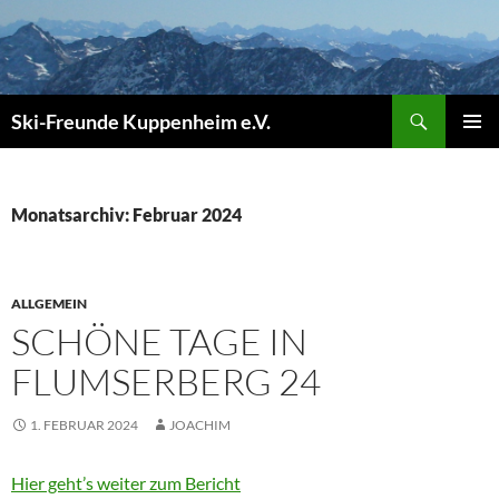
Zum
Inhalt
springen
Suchen
Ski-Freunde Kuppenheim e.V.
PRIMÄR
MENÜ
Monatsarchiv: Februar 2024
ALLGEMEIN
SCHÖNE TAGE IN
FLUMSERBERG 24
1. FEBRUAR 2024
JOACHIM
Hier geht’s weiter zum Bericht