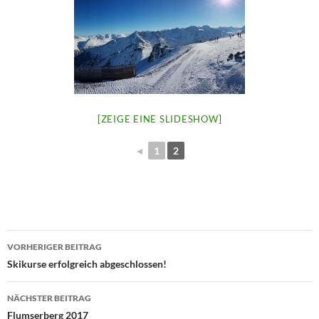
[ZEIGE EINE SLIDESHOW]
◄
1
2
Beitragsnavigation
VORHERIGER BEITRAG
Skikurse erfolgreich abgeschlossen!
NÄCHSTER BEITRAG
Flumserberg 2017