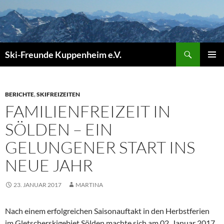
Zum
Inhalt
springen
Suchen
Ski-Freunde Kuppenheim e.V.
PRIMÄR
MENÜ
BERICHTE
,
SKIFREIZEITEN
FAMILIENFREIZEIT IN
SÖLDEN – EIN
GELUNGENER START INS
NEUE JAHR
23. JANUAR 2017
MARTINA
Nach einem erfolgreichen Saisonauftakt in den Herbstferien
im Gletscherskigebiet Sölden machte sich am 02. Januar 2017