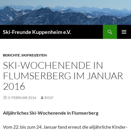
Zum
Inhalt
springen
Suchen
Ski-Freunde Kuppenheim e.V.
PRIMÄR
MENÜ
BERICHTE
,
SKIFREIZEITEN
SKI-WOCHENENDE IN
FLUMSERBERG IM JANUAR
2016
3. FEBRUAR 2016
ROLF
Alljährliches Ski-Wochenende in Flumserberg
Vom 22. bis zum 24. Januar fand erneut die alljährliche Kinder-