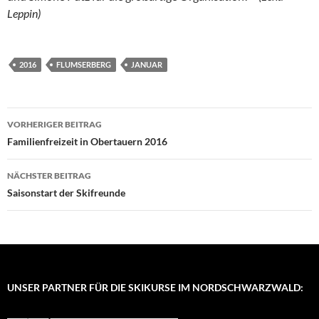
Leppin)
2016
FLUMSERBERG
JANUAR
Beitragsnavigation
VORHERIGER BEITRAG
Familienfreizeit in Obertauern 2016
NÄCHSTER BEITRAG
Saisonstart der Skifreunde
UNSER PARTNER FÜR DIE SKIKURSE IM NORDSCHWARZWALD: